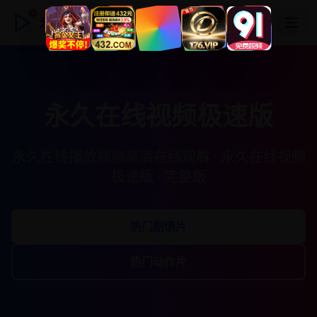
永久在线视频极速版
永久在线视频极速版
永久在线播放视频高清在线观看 · 永久在线视频
极速版 · 完整版
热门剧情片
热门动作片