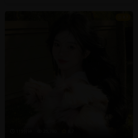
8.7
119分钟
25,780
8.7