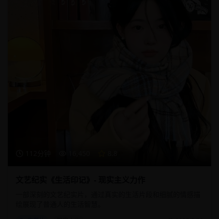
112分钟
16,450
8.8
文艺纪实《生活印记》- 现实主义力作
一部深刻的文艺纪实片，通过真实的生活片段和细腻的情感描
绘展现了普通人的生活智慧。