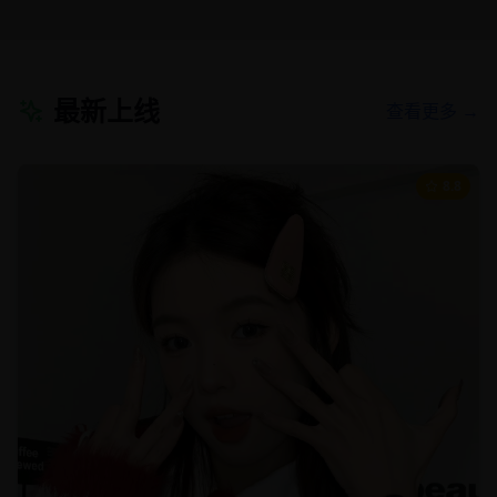
最新上线
查看更多 →
8.8