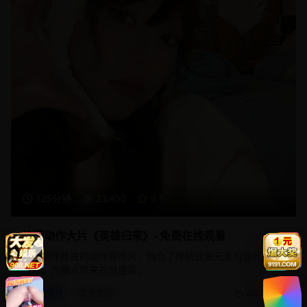
125分钟
23,450
9.1
热门动作大片《英雄归来》- 免费在线观看
一部制作精良的动作冒险片，融合了传统武侠元素与现代特效
技术，为观众带来视觉盛宴。
动作片
武侠冒险
2025/1/20