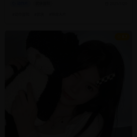
动作片
武侠冒险
2025/1/20
#
动作冒险
#
武侠
#
特效大片
8.7