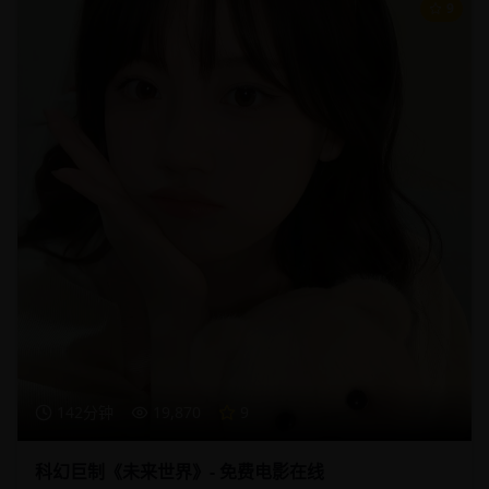
9
142分钟
19,870
9
科幻巨制《未来世界》- 免费电影在线