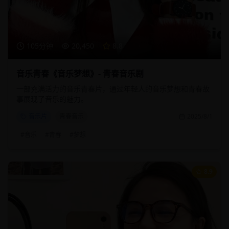
105分钟
20,450
8.8
音乐青春《音乐梦想》- 青春音乐剧
一部充满活力的音乐青春片，通过年轻人的音乐梦想和青春故
事展现了音乐的魅力。
音乐片
青春音乐
2025/8/1
#
音乐
#
青春
#
梦想
8.9