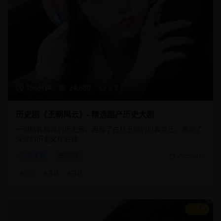
156分钟
24,680
9.2
历史剧《王朝风云》- 精选国产历史大剧
一部制作精良的历史剧，再现了古代王朝的兴衰变迁，展现了
深厚的历史文化底蕴。
历史剧
古装历史
2025/2/15
#
历史
#
古装
#
宫廷
8.9