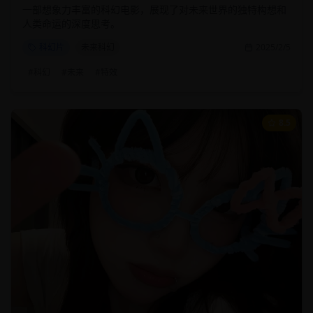
一部想象力丰富的科幻电影，展现了对未来世界的独特构想和
人类命运的深度思考。
科幻片
未来科幻
2025/2/5
#
科幻
#
未来
#
特效
8.5