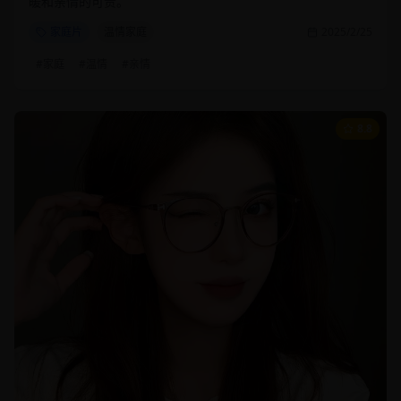
暖和亲情的可贵。
家庭片
温情家庭
2025/2/25
#
家庭
#
温情
#
亲情
8.8