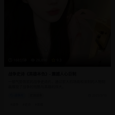
168分钟
26,890
9.3
战争史诗《英雄本色》- 震撼人心巨制
一部气势恢宏的战争史诗片，通过宏大的场面和深刻的人物刻
画展现了战争的残酷与英雄的伟大。
战争片
史诗战争
2025/3/10
#
战争
#
史诗
#
英雄