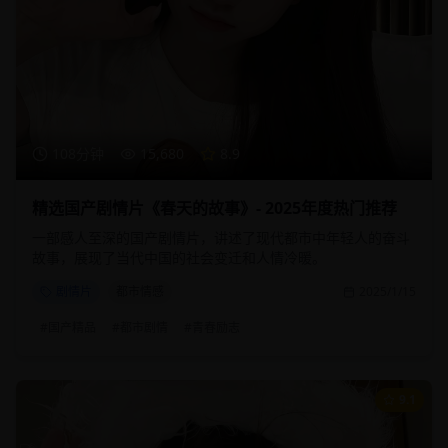
108分钟
15,680
8.9
精选国产剧情片《春天的故事》- 2025年度热门推荐
一部感人至深的国产剧情片，讲述了现代都市中年轻人的奋斗
故事，展现了当代中国的社会变迁和人情冷暖。
剧情片
都市情感
2025/1/15
#
国产精品
#
都市剧情
#
青春励志
9.1