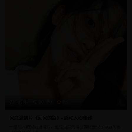
96分钟
20,150
8.9
家庭温情片《回家的路》- 感动人心佳作
一部感人的家庭温情片，通过细腻的情感描绘展现了家庭的温